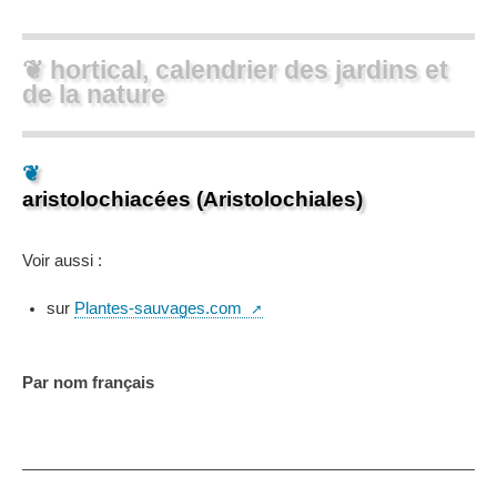
❦ hortical, calendrier des jardins et
de la nature
❦
aristolochiacées (Aristolochiales)
Voir aussi :
sur
Plantes-sauvages.com
Par nom français