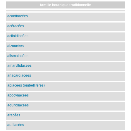
famille botanique traditionnelle
acanthacées
acéracées
actinidiacées
aizoacées
alismatacées
amaryllidacées
anacardiacées
apiacées (ombellifères)
apocynacées
aquifoliacées
aracées
araliacées