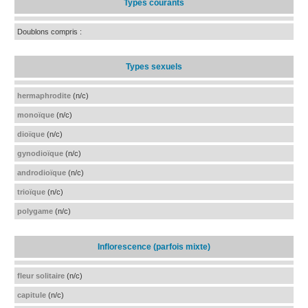
Types courants
Doublons compris :
Types sexuels
hermaphrodite
(n/c)
monoïque
(n/c)
dioïque
(n/c)
gynodioïque
(n/c)
androdioïque
(n/c)
trioïque
(n/c)
polygame
(n/c)
Inflorescence (parfois mixte)
fleur solitaire
(n/c)
capitule
(n/c)