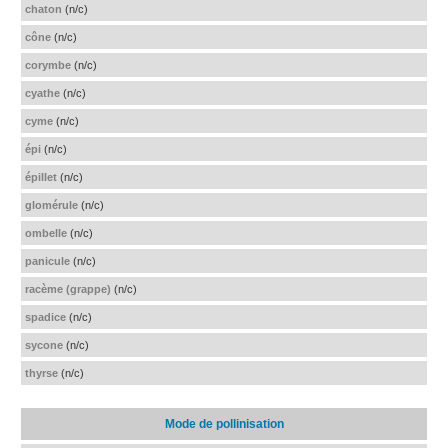
chaton
(n/c)
cône
(n/c)
corymbe
(n/c)
cyathe
(n/c)
cyme
(n/c)
épi
(n/c)
épillet
(n/c)
glomérule
(n/c)
ombelle
(n/c)
panicule
(n/c)
racème (grappe)
(n/c)
spadice
(n/c)
sycone
(n/c)
thyrse
(n/c)
Mode de pollinisation