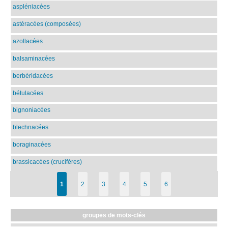
aspléniacées
astéracées (composées)
azollacées
balsaminacées
berbéridacées
bétulacées
bignoniacées
blechnacées
boraginacées
brassicacées (crucifères)
1
2
3
4
5
6
groupes de mots-clés