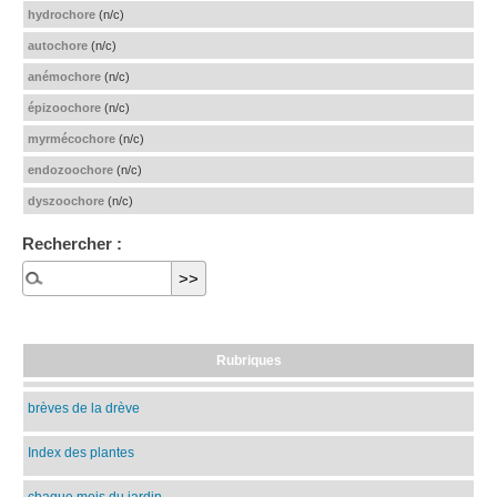
hydrochore
(n/c)
autochore
(n/c)
anémochore
(n/c)
épizoochore
(n/c)
myrmécochore
(n/c)
endozoochore
(n/c)
dyszoochore
(n/c)
Rechercher :
Rubriques
brèves de la drève
Index des plantes
chaque mois du jardin