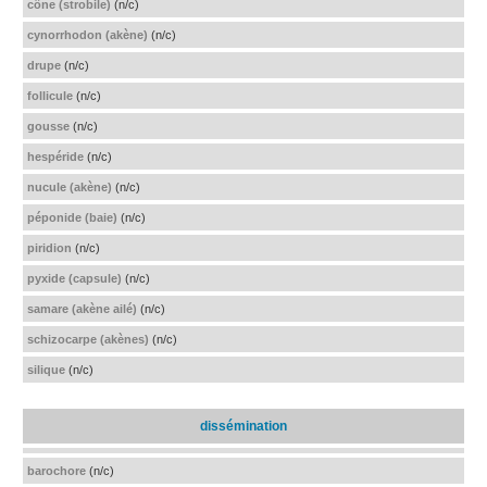
cône (strobile)
(n/c)
cynorrhodon (akène)
(n/c)
drupe
(n/c)
follicule
(n/c)
gousse
(n/c)
hespéride
(n/c)
nucule (akène)
(n/c)
péponide (baie)
(n/c)
piridion
(n/c)
pyxide (capsule)
(n/c)
samare (akène ailé)
(n/c)
schizocarpe (akènes)
(n/c)
silique
(n/c)
dissémination
barochore
(n/c)