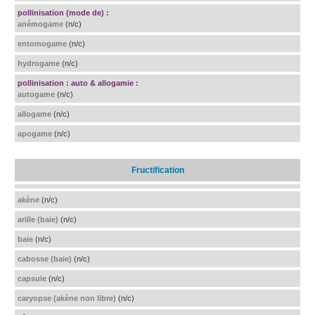
pollinisation (mode de) :
anémogame
(n/c)
entomogame
(n/c)
hydrogame
(n/c)
pollinisation : auto & allogamie :
autogame
(n/c)
allogame
(n/c)
apogame
(n/c)
Fructification
akène
(n/c)
arille (baie)
(n/c)
baie
(n/c)
cabosse (baie)
(n/c)
capsule
(n/c)
caryopse (akène non libre)
(n/c)