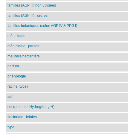
familles (AGP III) non utilisées
familles (AGP III) : ordres
familles botaniques (selon AGP IV & PPG I)
médicinale
médicinale : parties
mellifère/nectarifère
parfum
phénologie
racine (type)
sol
sol (potentiel Hydrogène
p
H)
tinctoriale : teintes
type