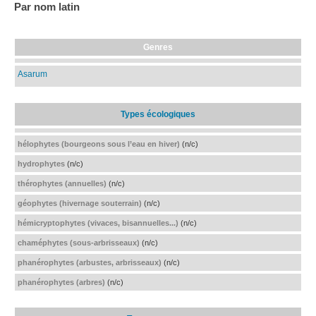
Par nom latin
Genres
Asarum
Types écologiques
hélophytes (bourgeons sous l’eau en hiver)
(n/c)
hydrophytes
(n/c)
thérophytes (annuelles)
(n/c)
géophytes (hivernage souterrain)
(n/c)
hémicryptophytes (vivaces, bisannuelles...)
(n/c)
chaméphytes (sous-arbrisseaux)
(n/c)
phanérophytes (arbustes, arbrisseaux)
(n/c)
phanérophytes (arbres)
(n/c)