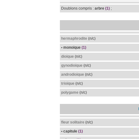
Doublons compris :
arbre
(1)
;
hermaphrodite
(n/c)
• monoïque
(1)
dioïque
(n/c)
gynodioïque
(n/c)
androdioïque
(n/c)
trioïque
(n/c)
polygame
(n/c)
fleur solitaire
(n/c)
• capitule
(1)