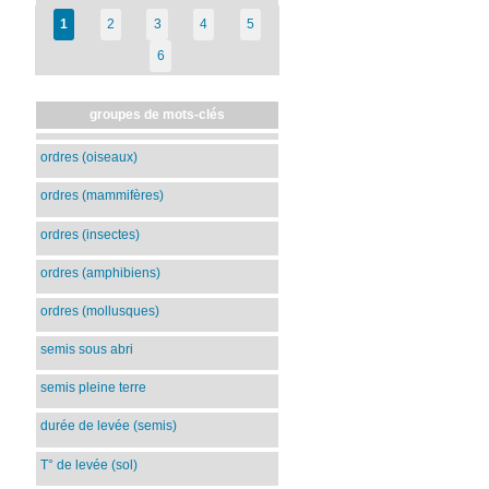
1
2
3
4
5
6
groupes de mots-clés
ordres (oiseaux)
ordres (mammifères)
ordres (insectes)
ordres (amphibiens)
ordres (mollusques)
semis sous abri
semis pleine terre
durée de levée (semis)
T° de levée (sol)