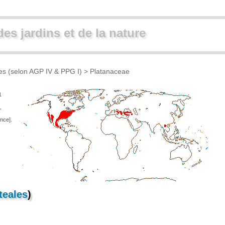
des jardins et de la nature
ues (selon AGP IV & PPG I)
> Platanaceae
1
,
nce].
teales
)