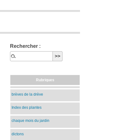
Rechercher :
Rubriques
brèves de la drève
Index des plantes
chaque mois du jardin
dictons