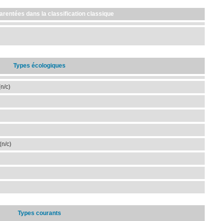
arentées dans la classification classique
Types écologiques
n/c)
(n/c)
Types courants