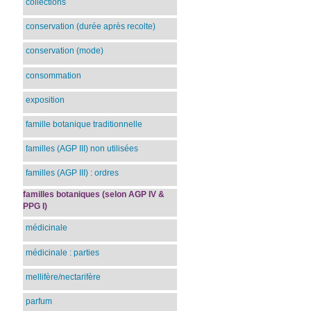
collections
conservation (durée après recolte)
conservation (mode)
consommation
exposition
famille botanique traditionnelle
familles (AGP III) non utilisées
familles (AGP III) : ordres
familles botaniques (selon AGP IV &
PPG I)
médicinale
médicinale : parties
mellifère/nectarifère
parfum