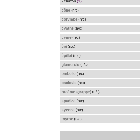
• chaton
(1)
cône
(n/c)
corymbe
(n/c)
cyathe
(n/c)
cyme
(n/c)
épi
(n/c)
épillet
(n/c)
glomérule
(n/c)
ombelle
(n/c)
panicule
(n/c)
racème (grappe)
(n/c)
spadice
(n/c)
sycone
(n/c)
thyrse
(n/c)