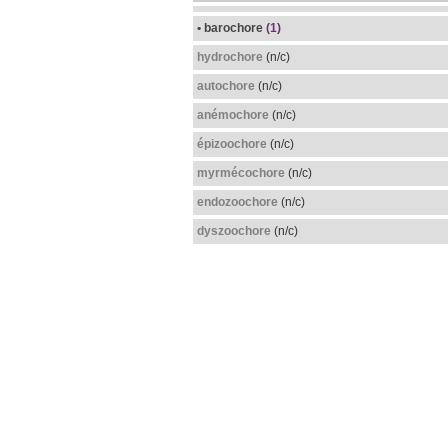
• barochore
(1)
hydrochore
(n/c)
autochore
(n/c)
anémochore
(n/c)
épizoochore
(n/c)
myrmécochore
(n/c)
endozoochore
(n/c)
dyszoochore
(n/c)