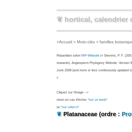
❦ hortical, calendrier 
>
Accueil
> Mots-clés >
familles botaniq
Répartition selon l’
AP-Website
(« Stevens, P. F. (200
onwards). Angiosperm Phylogeny Website. Version 9
June 2008 [and more or less continuously updated si
»
Cliquez sur l'image -->
sinon en cas d'échec
*sur ce texte*
ou
*sur celui-ci*
❦
Platanaceae (ordre :
Pro