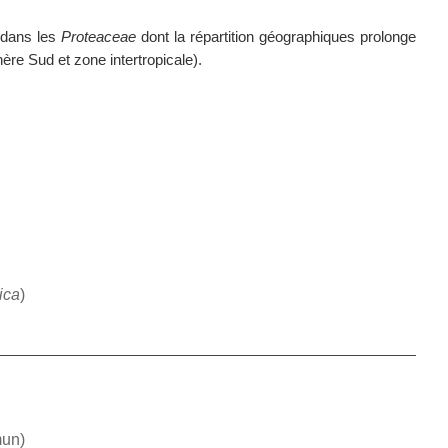
 dans les
Proteaceae
dont la répartition géographiques prolonge
re Sud et zone intertropicale).
ica
)
mun)