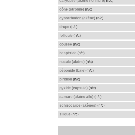
caryopse (akène non libre)
(n/c)
cône (strobile)
(n/c)
cynorrhodon (akène)
(n/c)
drupe
(n/c)
follicule
(n/c)
gousse
(n/c)
hespéride
(n/c)
nucule (akène)
(n/c)
péponide (baie)
(n/c)
piridion
(n/c)
pyxide (capsule)
(n/c)
samare (akène ailé)
(n/c)
schizocarpe (akènes)
(n/c)
silique
(n/c)