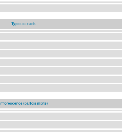
Types sexuels
Inflorescence (parfois mixte)