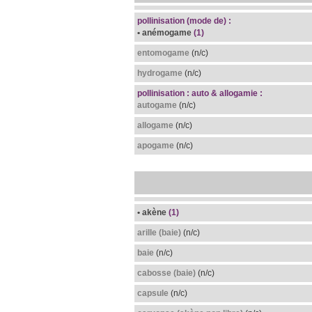
pollinisation (mode de) :
• anémogame
(1)
entomogame
(n/c)
hydrogame
(n/c)
pollinisation : auto & allogamie :
autogame
(n/c)
allogame
(n/c)
apogame
(n/c)
• akène
(1)
arille (baie)
(n/c)
baie
(n/c)
cabosse (baie)
(n/c)
capsule
(n/c)