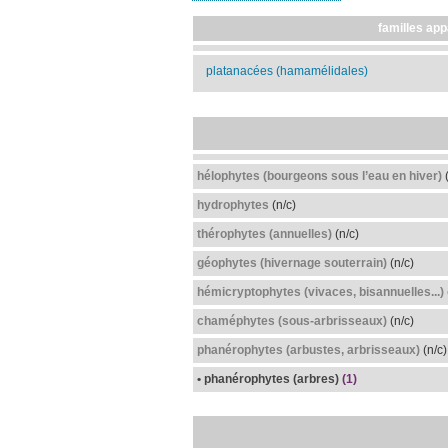
familles app
platanacées (hamamélidales)
hélophytes (bourgeons sous l’eau en hiver)
(
hydrophytes
(n/c)
thérophytes (annuelles)
(n/c)
géophytes (hivernage souterrain)
(n/c)
hémicryptophytes (vivaces, bisannuelles...)
chaméphytes (sous-arbrisseaux)
(n/c)
phanérophytes (arbustes, arbrisseaux)
(n/c)
• phanérophytes (arbres)
(1)