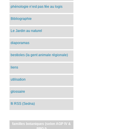
phénologie n’est pas fée au logis
Bibliographie
Le Jardin au naturel
diaporamas
bestioles (la gent animale régionale)
liens
utilisation
glossaire
fil RSS (Sedna)
familles botaniques (selon AGP IV &
PPG I)