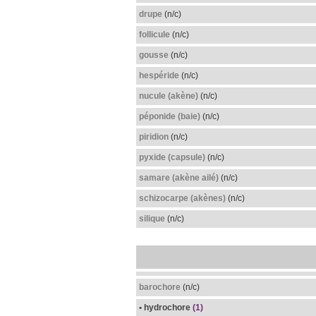
drupe
(n/c)
follicule
(n/c)
gousse
(n/c)
hespéride
(n/c)
nucule (akène)
(n/c)
péponide (baie)
(n/c)
piridion
(n/c)
pyxide (capsule)
(n/c)
samare (akène ailé)
(n/c)
schizocarpe (akènes)
(n/c)
silique
(n/c)
barochore
(n/c)
• hydrochore
(1)