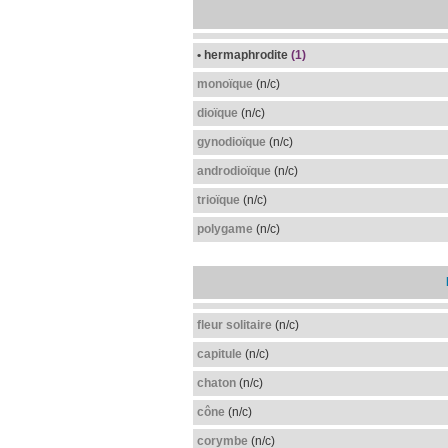
• hermaphrodite
(1)
monoïque
(n/c)
dioïque
(n/c)
gynodioïque
(n/c)
androdioïque
(n/c)
trioïque
(n/c)
polygame
(n/c)
fleur solitaire
(n/c)
capitule
(n/c)
chaton
(n/c)
cône
(n/c)
corymbe
(n/c)