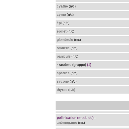
cyathe
(n/c)
cyme
(n/c)
épi
(n/c)
épillet
(n/c)
glomérule
(n/c)
ombelle
(n/c)
panicule
(n/c)
• racème (grappe)
(1)
spadice
(n/c)
sycone
(n/c)
thyrse
(n/c)
pollinisation (mode de) :
anémogame
(n/c)