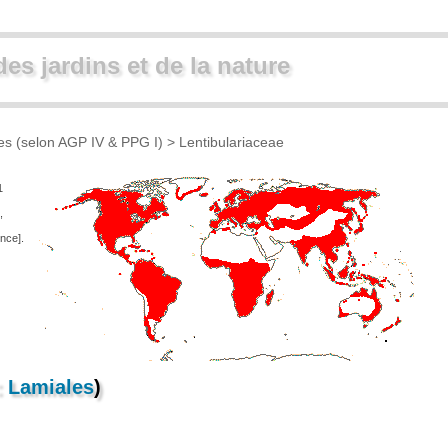
des jardins et de la nature
ues (selon AGP IV & PPG I)
> Lentibulariaceae
1
,
nce].
:
Lamiales
)