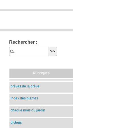
Rechercher :
Rubriques
brèves de la drève
Index des plantes
chaque mois du jardin
dictons