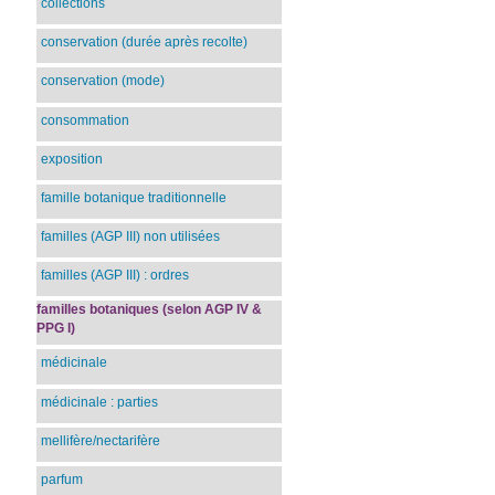
collections
conservation (durée après recolte)
conservation (mode)
consommation
exposition
famille botanique traditionnelle
familles (AGP III) non utilisées
familles (AGP III) : ordres
familles botaniques (selon AGP IV &
PPG I)
médicinale
médicinale : parties
mellifère/nectarifère
parfum