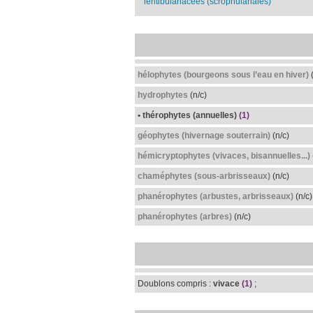
lentibulariacées (scrophulariales)
hélophytes (bourgeons sous l’eau en hiver)
(
hydrophytes
(n/c)
• thérophytes (annuelles)
(1)
géophytes (hivernage souterrain)
(n/c)
hémicryptophytes (vivaces, bisannuelles...)
chaméphytes (sous-arbrisseaux)
(n/c)
phanérophytes (arbustes, arbrisseaux)
(n/c)
phanérophytes (arbres)
(n/c)
Doublons compris :
vivace
(1)
;