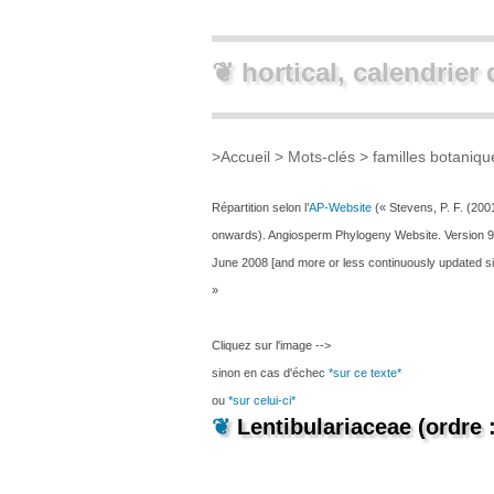
❦ hortical, calendrier 
>
Accueil
> Mots-clés >
familles botaniq
Répartition selon l’
AP-Website
(« Stevens, P. F. (200
onwards). Angiosperm Phylogeny Website. Version 9
June 2008 [and more or less continuously updated si
»
Cliquez sur l'image -->
sinon en cas d'échec
*sur ce texte*
ou
*sur celui-ci*
❦
Lentibulariaceae (ordre 