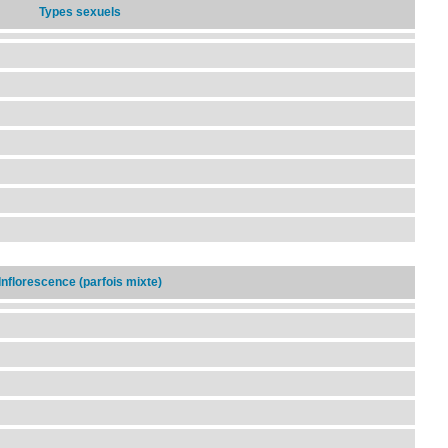
Types sexuels
Inflorescence (parfois mixte)