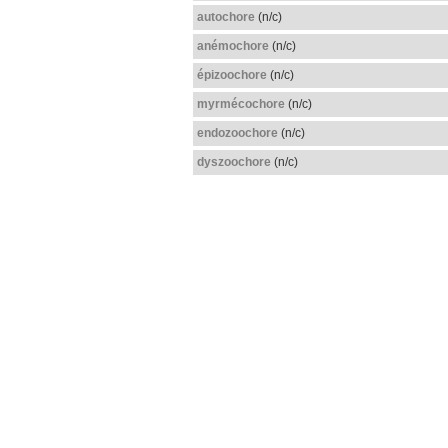
autochore
(n/c)
anémochore
(n/c)
épizoochore
(n/c)
myrmécochore
(n/c)
endozoochore
(n/c)
dyszoochore
(n/c)