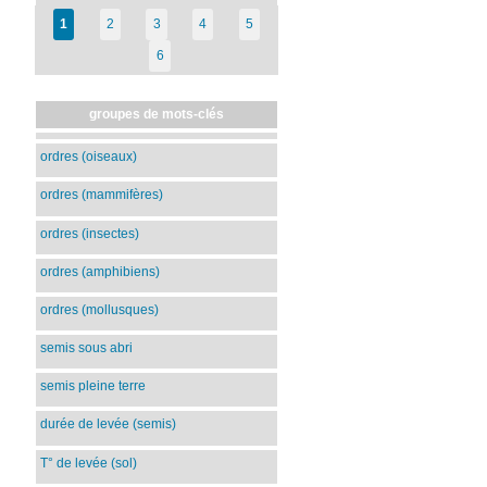
1
2
3
4
5
6
groupes de mots-clés
ordres (oiseaux)
ordres (mammifères)
ordres (insectes)
ordres (amphibiens)
ordres (mollusques)
semis sous abri
semis pleine terre
durée de levée (semis)
T° de levée (sol)