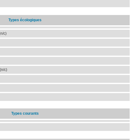
Types écologiques
n/c)
(n/c)
Types courants