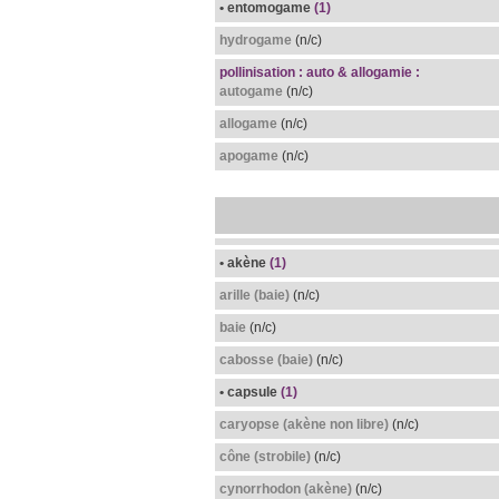
• entomogame
(1)
hydrogame
(n/c)
pollinisation : auto & allogamie :
autogame
(n/c)
allogame
(n/c)
apogame
(n/c)
• akène
(1)
arille (baie)
(n/c)
baie
(n/c)
cabosse (baie)
(n/c)
• capsule
(1)
caryopse (akène non libre)
(n/c)
cône (strobile)
(n/c)
cynorrhodon (akène)
(n/c)