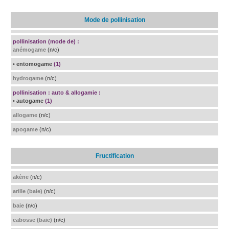
Mode de pollinisation
pollinisation (mode de) :
anémogame
(n/c)
• entomogame
(1)
hydrogame
(n/c)
pollinisation : auto & allogamie :
• autogame
(1)
allogame
(n/c)
apogame
(n/c)
Fructification
akène
(n/c)
arille (baie)
(n/c)
baie
(n/c)
cabosse (baie)
(n/c)