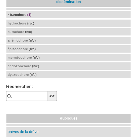
dissémination
• barochore
(1)
hydrochore
(n/c)
autochore
(n/c)
anémochore
(n/c)
épizoochore
(n/c)
myrmécochore
(n/c)
endozoochore
(n/c)
dyszoochore
(n/c)
Rechercher :
Rubriques
brèves de la drève