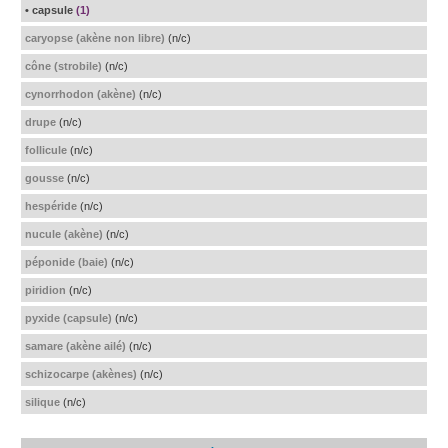
• capsule
(1)
caryopse (akène non libre)
(n/c)
cône (strobile)
(n/c)
cynorrhodon (akène)
(n/c)
drupe
(n/c)
follicule
(n/c)
gousse
(n/c)
hespéride
(n/c)
nucule (akène)
(n/c)
péponide (baie)
(n/c)
piridion
(n/c)
pyxide (capsule)
(n/c)
samare (akène ailé)
(n/c)
schizocarpe (akènes)
(n/c)
silique
(n/c)