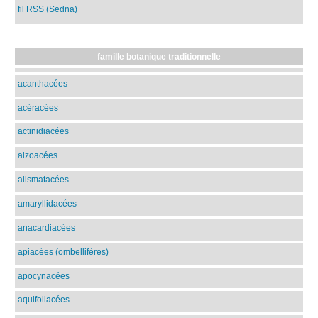
fil RSS (Sedna)
famille botanique traditionnelle
acanthacées
acéracées
actinidiacées
aizoacées
alismatacées
amaryllidacées
anacardiacées
apiacées (ombellifères)
apocynacées
aquifoliacées