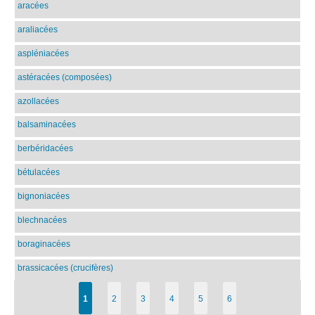
aracées
araliacées
aspléniacées
astéracées (composées)
azollacées
balsaminacées
berbéridacées
bétulacées
bignoniacées
blechnacées
boraginacées
brassicacées (crucifères)
1
2
3
4
5
6