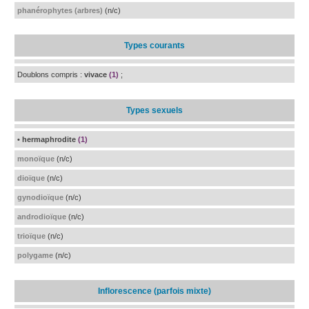
phanérophytes (arbres)
(n/c)
Types courants
Doublons compris :
vivace
(1)
;
Types sexuels
• hermaphrodite
(1)
monoïque
(n/c)
dioïque
(n/c)
gynodioïque
(n/c)
androdioïque
(n/c)
trioïque
(n/c)
polygame
(n/c)
Inflorescence (parfois mixte)