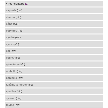
• fleur solitaire
(1)
capitule
(n/c)
chaton
(n/c)
cône
(n/c)
corymbe
(n/c)
cyathe
(n/c)
cyme
(n/c)
épi
(n/c)
épillet
(n/c)
glomérule
(n/c)
ombelle
(n/c)
panicule
(n/c)
racème (grappe)
(n/c)
spadice
(n/c)
sycone
(n/c)
thyrse
(n/c)