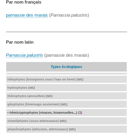
Par nom français
parnassie des marais
(
Parnassia palustris
)
Par nom latin
Parnassia palustris
(parnassie des marais)
Types écologiques
hélophytes (bourgeons sous l’eau en hiver)
(n/c)
hydrophytes
(n/c)
thérophytes (annuelles)
(n/c)
géophytes (hivernage souterrain)
(n/c)
• hémicryptophytes (vivaces, bisannuelles...)
(1)
chaméphytes (sous-arbrisseaux)
(n/c)
phanérophytes (arbustes, arbrisseaux)
(n/c)