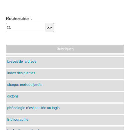
Rechercher :
Rubriques
brèves de la drève
Index des plantes
chaque mois du jardin
dictons
phénologie n’est pas fée au logis
Bibliographie