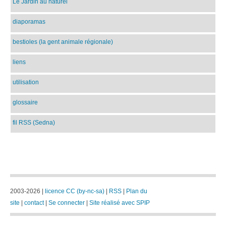
Le Jardin au naturel
diaporamas
bestioles (la gent animale régionale)
liens
utilisation
glossaire
fil RSS (Sedna)
2003-2026 |
licence CC (by-nc-sa)
|
RSS
|
Plan du
site
|
contact
|
Se connecter
|
Site réalisé avec SPIP