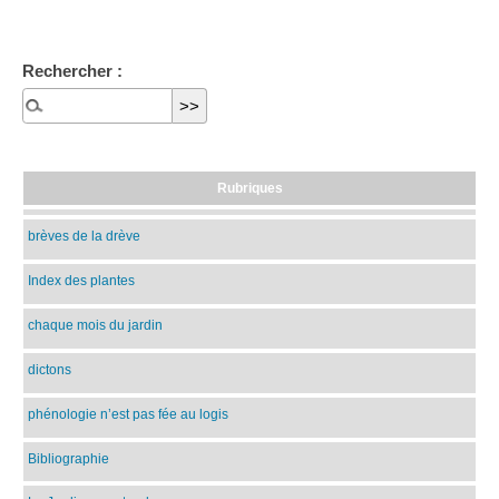
Rechercher :
Rubriques
brèves de la drève
Index des plantes
chaque mois du jardin
dictons
phénologie n’est pas fée au logis
Bibliographie