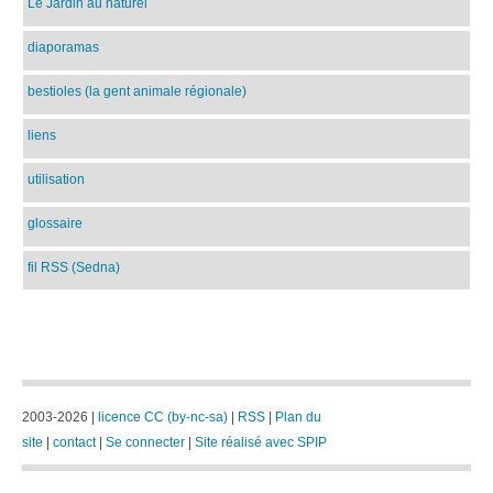
Le Jardin au naturel
diaporamas
bestioles (la gent animale régionale)
liens
utilisation
glossaire
fil RSS (Sedna)
2003-2026 |
licence CC (by-nc-sa)
|
RSS
|
Plan du
site
|
contact
|
Se connecter
|
Site réalisé avec SPIP