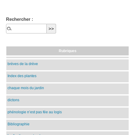
Rechercher :
Rubriques
brèves de la drève
Index des plantes
chaque mois du jardin
dictons
phénologie n’est pas fée au logis
Bibliographie