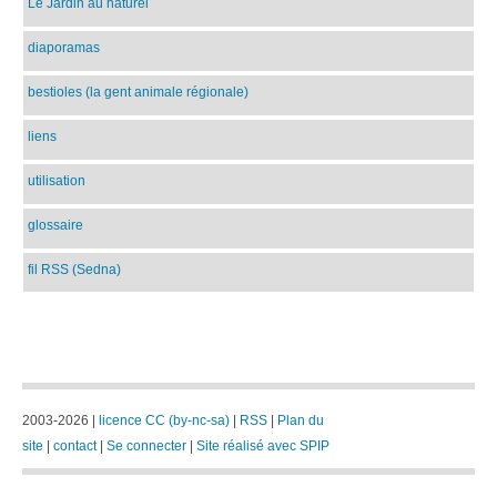
Le Jardin au naturel
diaporamas
bestioles (la gent animale régionale)
liens
utilisation
glossaire
fil RSS (Sedna)
2003-2026 |
licence CC (by-nc-sa)
|
RSS
|
Plan du
site
|
contact
|
Se connecter
|
Site réalisé avec SPIP