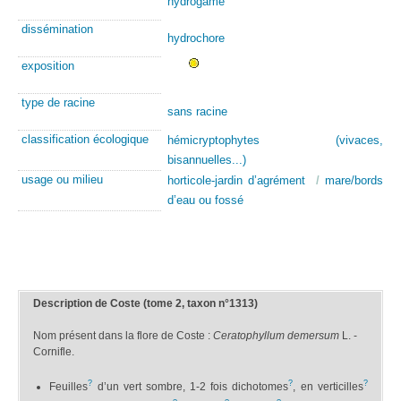
hydrogame
dissémination
hydrochore
exposition
type de racine
sans racine
classification écologique
hémicryptophytes (vivaces,
bisannuelles...)
usage ou milieu
horticole-jardin d’agrément
/
mare/bords
d’eau ou fossé
Description de Coste (tome 2, taxon n°1313)
Nom présent dans la flore de Coste :
Ceratophyllum demersum
L. -
Cornifle.
?
?
?
Feuilles
d’un vert sombre, 1-2 fois dichotomes
, en verticilles