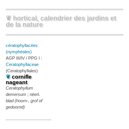
❦ hortical, calendrier des jardins et
de la nature
cératophyllacées
(nymphéales)
AGP III/IV / PPG I :
Ceratophyllaceae
(Ceratophyllales)
❦
cornifle
nageant
Ceratophyllum
demersum
; néerl.
blad (hoorn-, grof of
gedoornd)