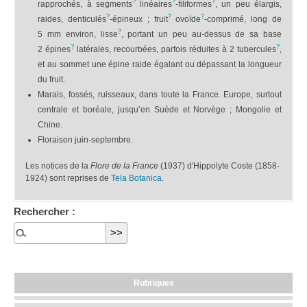
?
?
?
rapprochés, à segments
linéaires
-filiformes
, un peu élargis,
?
?
?
raides, denticulés
-épineux ; fruit
ovoïde
-comprimé, long de
?
5 mm environ, lisse
, portant un peu au-dessus de sa base
?
?
2 épines
latérales, recourbées, parfois réduites à 2 tubercules
,
et au sommet une épine raide égalant ou dépassant la longueur
du fruit.
Marais, fossés, ruisseaux, dans toute la France. Europe, surtout
centrale et boréale, jusqu’en Suède et Norvège ; Mongolie et
Chine.
Floraison juin-septembre.
Les notices de la
Flore de la France
(1937) d'Hippolyte Coste (1858-
1924) sont reprises de
Tela Botanica
.
Rechercher :
Rubriques