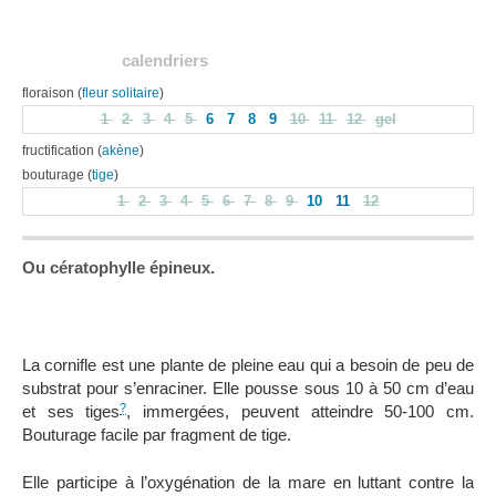
calendriers
floraison (
fleur solitaire
)
1
2
3
4
5
6
7
8
9
10
11
12
gel
fructification (
akène
)
bouturage (
tige
)
1
2
3
4
5
6
7
8
9
10
11
12
Ou cératophylle épineux.
La cornifle est une plante de pleine eau qui a besoin de peu de
substrat pour s’enraciner. Elle pousse sous 10 à 50 cm d’eau
?
et ses tiges
, immergées, peuvent atteindre 50-100 cm.
Bouturage facile par fragment de tige.
Elle participe à l’oxygénation de la mare en luttant contre la