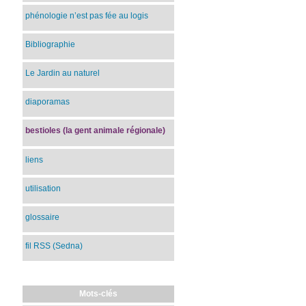
phénologie n’est pas fée au logis
Bibliographie
Le Jardin au naturel
diaporamas
bestioles (la gent animale régionale)
liens
utilisation
glossaire
fil RSS (Sedna)
Mots-clés