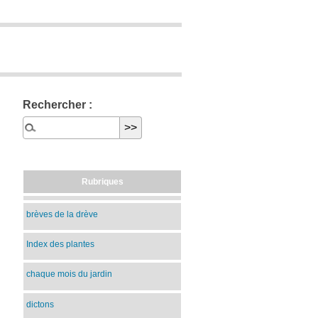
Rechercher :
Rubriques
brèves de la drève
Index des plantes
chaque mois du jardin
dictons