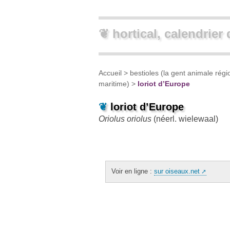
❦ hortical, calendrier 
Accueil
>
bestioles (la gent animale régi
maritime)
>
loriot d’Europe
❦
loriot d’Europe
Oriolus oriolus
(néerl.
wielewaal
)
Voir en ligne :
sur oiseaux.net