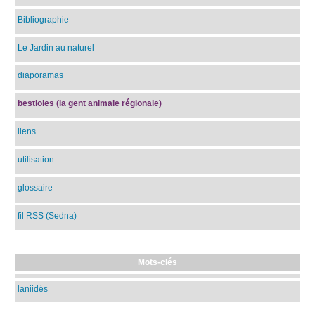
Bibliographie
Le Jardin au naturel
diaporamas
bestioles (la gent animale régionale)
liens
utilisation
glossaire
fil RSS (Sedna)
Mots-clés
laniidés