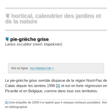
❦ hortical, calendrier des jardins et
de la nature
❦
pie-grièche grise
Lanius excubitor
(néerl.
klapekster
)
Voir en ligne :
sur oiseaux.net
Le pie-grièche grise semble disparue de la région Nord-Pas de
Calais depuis les années 1990
[
1
]
et est en forte régression en
Picardie et en Belgique, comme dans tous ses territoires.
[
1
]
Une enquête de 2009 n’a repéré que 4 oiseaux nicheurs possibles. Voir
en bibliographie.