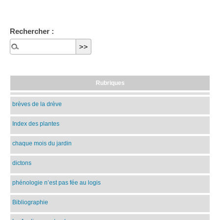
Rechercher :
Rubriques
brèves de la drève
Index des plantes
chaque mois du jardin
dictons
phénologie n’est pas fée au logis
Bibliographie