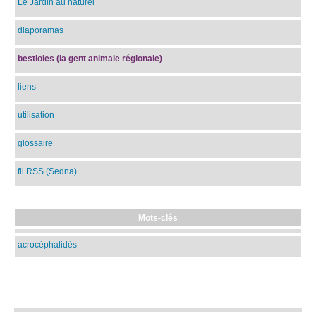
Le Jardin au naturel
diaporamas
bestioles (la gent animale régionale)
liens
utilisation
glossaire
fil RSS (Sedna)
Mots-clés
acrocéphalidés