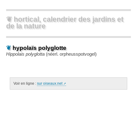
❦ hortical, calendrier des jardins et
de la nature
❦
hypolaïs polyglotte
Hippolais polyglotta
(néerl.
orpheusspotvogel
)
Voir en ligne :
sur oiseaux.net