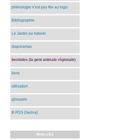
phénologie n’est pas fée au logis
Bibliographie
Le Jardin au naturel
diaporamas
bestioles (la gent animale régionale)
liens
utilisation
glossaire
fil RSS (Sedna)
Mots-clés