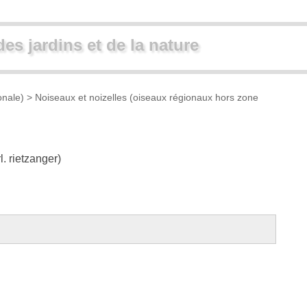
des jardins et de la nature
onale)
>
Noiseaux et noizelles (oiseaux régionaux hors zone
l.
rietzanger
)