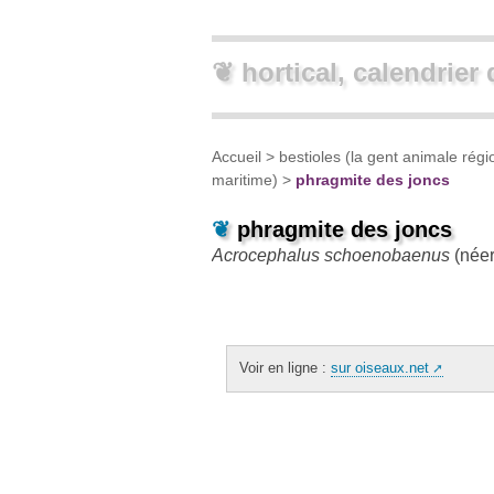
❦ hortical, calendrier 
Accueil
>
bestioles (la gent animale régi
maritime)
>
phragmite des joncs
❦
phragmite des joncs
Acrocephalus schoenobaenus
(néer
Voir en ligne :
sur oiseaux.net