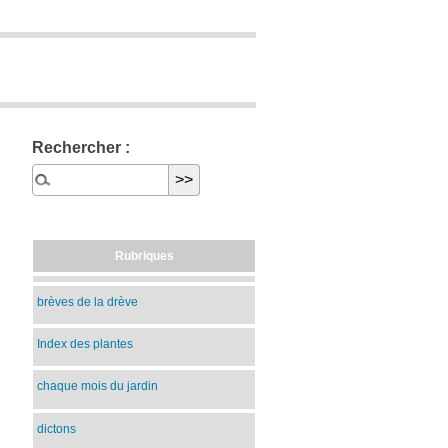
Rechercher :
Rubriques
brèves de la drève
Index des plantes
chaque mois du jardin
dictons