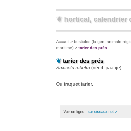
❦ hortical, calendrier 
Accueil
>
bestioles (la gent animale régi
maritime)
>
tarier des prés
❦
tarier des prés
Saxicola rubetra
(néerl.
paapje
)
Ou traquet tarier.
Voir en ligne :
sur oiseaux.net