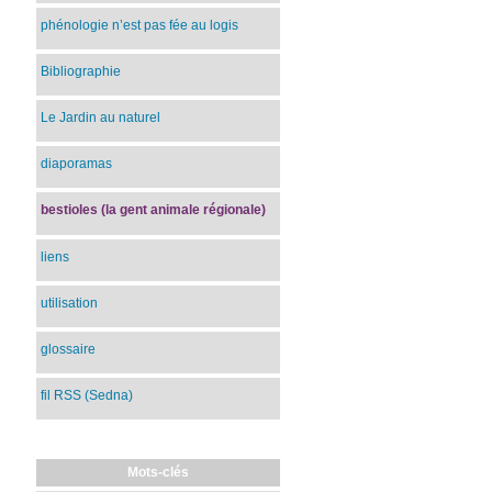
phénologie n’est pas fée au logis
Bibliographie
Le Jardin au naturel
diaporamas
bestioles (la gent animale régionale)
liens
utilisation
glossaire
fil RSS (Sedna)
Mots-clés