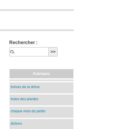
Rechercher :
Rubriques
brèves de la drève
Index des plantes
chaque mois du jardin
dictons