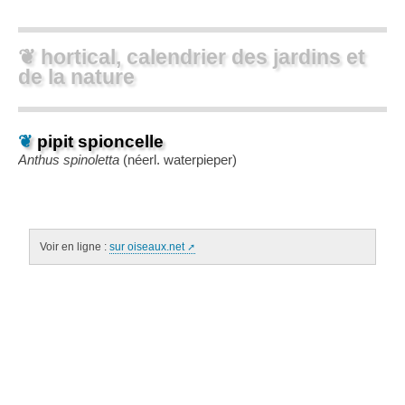
❦ hortical, calendrier des jardins et
de la nature
❦
pipit spioncelle
Anthus spinoletta
(néerl.
waterpieper
)
Voir en ligne :
sur oiseaux.net