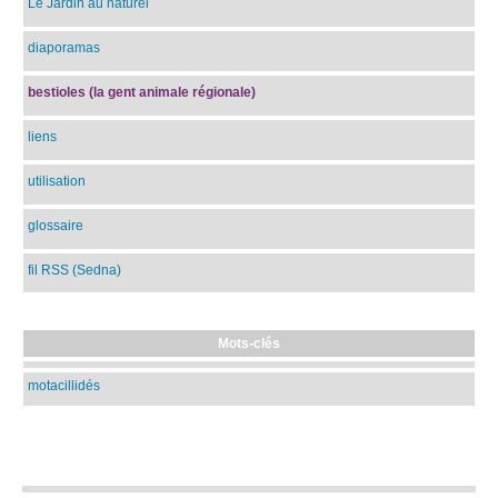
Le Jardin au naturel
diaporamas
bestioles (la gent animale régionale)
liens
utilisation
glossaire
fil RSS (Sedna)
Mots-clés
motacillidés