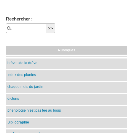
Rechercher :
Rubriques
brèves de la drève
Index des plantes
chaque mois du jardin
dictons
phénologie n’est pas fée au logis
Bibliographie