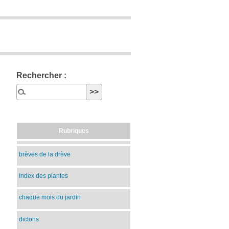
Rechercher :
Rubriques
brèves de la drève
Index des plantes
chaque mois du jardin
dictons