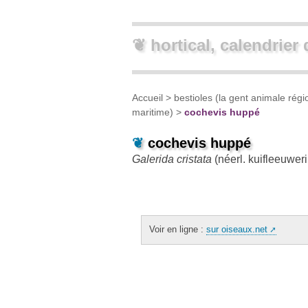
❦ hortical, calendrier 
Accueil
>
bestioles (la gent animale régi
maritime)
>
cochevis huppé
❦
cochevis huppé
Galerida cristata
(néerl.
kuifleeuweri
Voir en ligne :
sur oiseaux.net