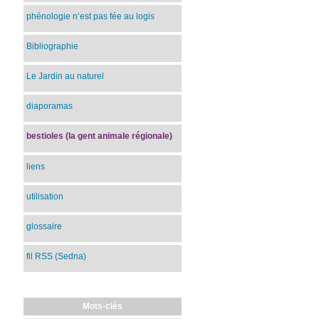
phénologie n’est pas fée au logis
Bibliographie
Le Jardin au naturel
diaporamas
bestioles (la gent animale régionale)
liens
utilisation
glossaire
fil RSS (Sedna)
Mots-clés