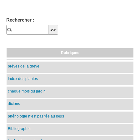
Rechercher :
Rubriques
brèves de la drève
Index des plantes
chaque mois du jardin
dictons
phénologie n’est pas fée au logis
Bibliographie