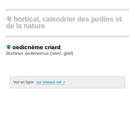
❦ hortical, calendrier des jardins et
de la nature
❦
oedicnème criard
Burhinus oedienemus
(néerl.
griel
)
Voir en ligne :
sur oiseaux.net