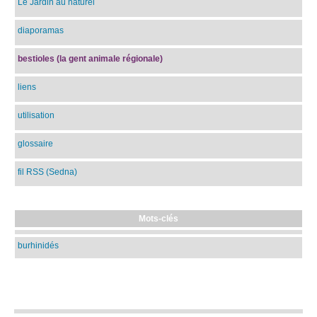
Le Jardin au naturel
diaporamas
bestioles (la gent animale régionale)
liens
utilisation
glossaire
fil RSS (Sedna)
Mots-clés
burhinidés