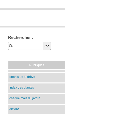
Rechercher :
Rubriques
brèves de la drève
Index des plantes
chaque mois du jardin
dictons