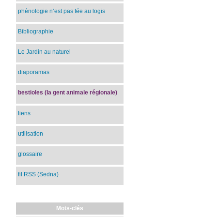
phénologie n’est pas fée au logis
Bibliographie
Le Jardin au naturel
diaporamas
bestioles (la gent animale régionale)
liens
utilisation
glossaire
fil RSS (Sedna)
Mots-clés