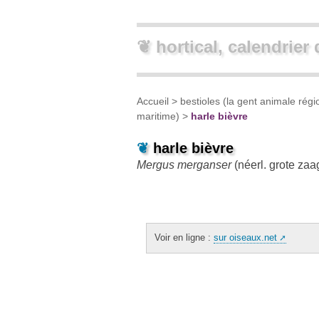
❦ hortical, calendrier 
Accueil
>
bestioles (la gent animale régi
maritime)
>
harle bièvre
❦
harle bièvre
Mergus merganser
(néerl.
grote zaa
Voir en ligne :
sur oiseaux.net