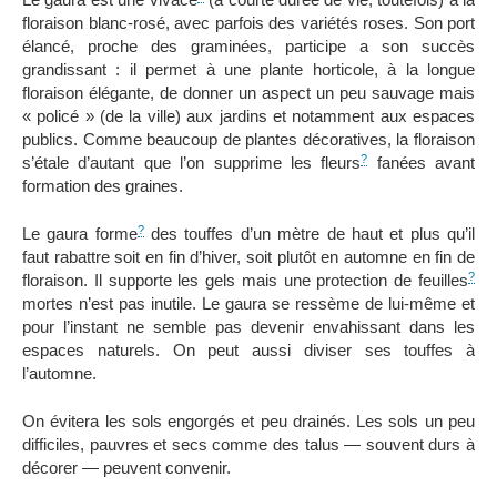
Le gaura est une vivace
(à courte durée de vie, toutefois) à la
floraison blanc-rosé, avec parfois des variétés roses. Son port
élancé, proche des graminées, participe a son succès
grandissant : il permet à une plante horticole, à la longue
floraison élégante, de donner un aspect un peu sauvage mais
« policé » (de la ville) aux jardins et notamment aux espaces
publics. Comme beaucoup de plantes décoratives, la floraison
?
s’étale d’autant que l’on supprime les fleurs
fanées avant
formation des graines.
?
Le gaura forme
des touffes d’un mètre de haut et plus qu’il
faut rabattre soit en fin d’hiver, soit plutôt en automne en fin de
?
floraison. Il supporte les gels mais une protection de feuilles
mortes n’est pas inutile. Le gaura se ressème de lui-même et
pour l’instant ne semble pas devenir envahissant dans les
espaces naturels. On peut aussi diviser ses touffes à
l’automne.
On évitera les sols engorgés et peu drainés. Les sols un peu
difficiles, pauvres et secs comme des talus — souvent durs à
décorer — peuvent convenir.