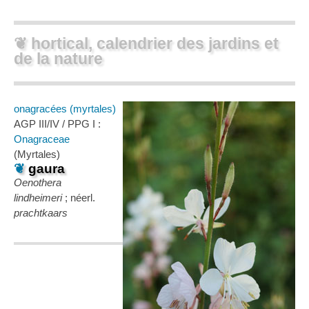
❦ hortical, calendrier des jardins et
de la nature
onagracées (myrtales)
AGP III/IV / PPG I :
Onagraceae
(Myrtales)
❦
gaura
Oenothera
lindheimeri
; néerl.
prachtkaars