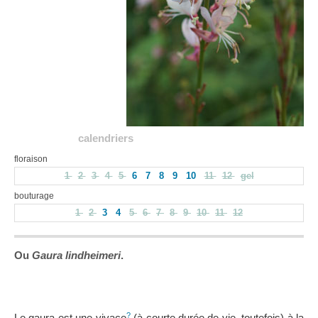
calendriers
floraison
1
2
3
4
5
6
7
8
9
10
11
12
gel
bouturage
1
2
3
4
5
6
7
8
9
10
11
12
Ou
Gaura lindheimeri
.
?