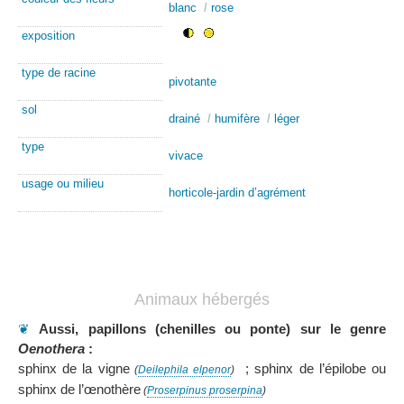
blanc
/
rose
exposition
type de racine
pivotante
sol
drainé
/
humifère
/
léger
type
vivace
usage ou milieu
horticole-jardin d’agrément
Animaux hébergés
❦
Aussi, papillons (chenilles ou ponte) sur le genre
Oenothera
:
sphinx de la vigne
; sphinx de l’épilobe ou
(
Deilephila elpenor
)
sphinx de l’œnothère
(
Proserpinus proserpina
)