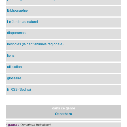
Bibliographie
Le Jardin au naturel
diaporamas
bestioles (la gent animale régionale)
liens
utilisation
glossaire
fil RSS (Sedna)
dans ce genre
Oenothera
·
gaura :
Oenothera lindheimeri