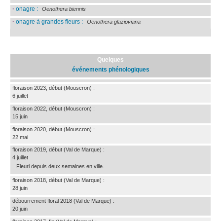
·
onagre :
Oenothera biennis
·
onagre à grandes fleurs :
Oenothera glazioviana
Quelques
événements phénologiques
floraison 2023, début
(Mouscron)
:
6 juillet
floraison 2022, début
(Mouscron)
:
15 juin
floraison 2020, début
(Mouscron)
:
22 mai
floraison 2019, début
(Val de Marque)
:
4 juillet
Fleuri depuis deux semaines en ville.
floraison 2018, début
(Val de Marque)
:
28 juin
débourrement floral 2018
(Val de Marque)
:
20 juin