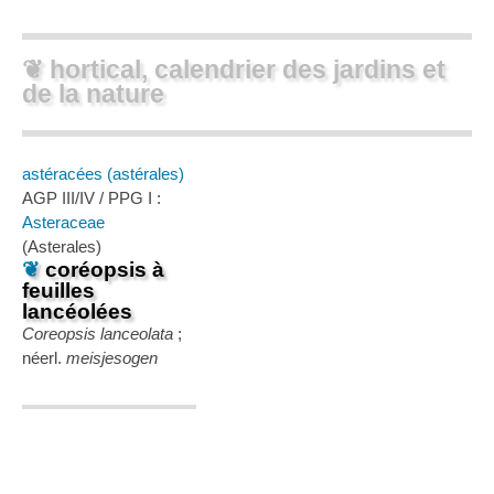
❦ hortical, calendrier des jardins et
de la nature
astéracées (astérales)
AGP III/IV / PPG I :
Asteraceae
(Asterales)
❦
coréopsis à
feuilles
lancéolées
Coreopsis lanceolata
;
néerl.
meisjesogen