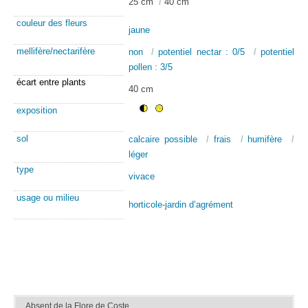
25 cm
/
40 cm
couleur des fleurs
jaune
mellifère/nectarifère
non
/
potentiel nectar : 0/5
/
potentiel
pollen : 3/5
écart entre plants
40 cm
exposition
sol
calcaire possible
/
frais
/
humifère
/
léger
type
vivace
usage ou milieu
horticole-jardin d’agrément
Absent de la Flore de Coste.