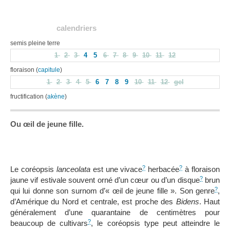
calendriers
semis pleine terre
1
2
3
4
5
6
7
8
9
10
11
12
floraison (
capitule
)
1
2
3
4
5
6
7
8
9
10
11
12
gel
fructification (
akène
)
Ou œil de jeune fille.
?
?
Le coréopsis
lanceolata
est une vivace
herbacée
à floraison
?
jaune vif estivale souvent orné d’un cœur ou d’un disque
brun
?
qui lui donne son surnom d’« œil de jeune fille ». Son genre
,
d’Amérique du Nord et centrale, est proche des
Bidens
. Haut
généralement d’une quarantaine de centimètres pour
?
beaucoup de cultivars
, le coréopsis type peut atteindre le