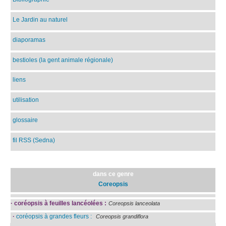
Le Jardin au naturel
diaporamas
bestioles (la gent animale régionale)
liens
utilisation
glossaire
fil RSS (Sedna)
dans ce genre
Coreopsis
·
coréopsis à feuilles lancéolées :
Coreopsis lanceolata
·
coréopsis à grandes fleurs :
Coreopsis grandiflora