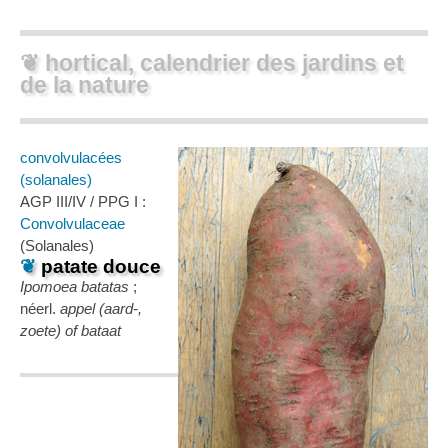
❦ hortical, calendrier des jardins et
de la nature
convolvulacées
(solanales)
AGP III/IV / PPG I :
Convolvulaceae
(Solanales)
❦
patate douce
Ipomoea batatas
;
néerl.
appel (aard-,
zoete) of bataat