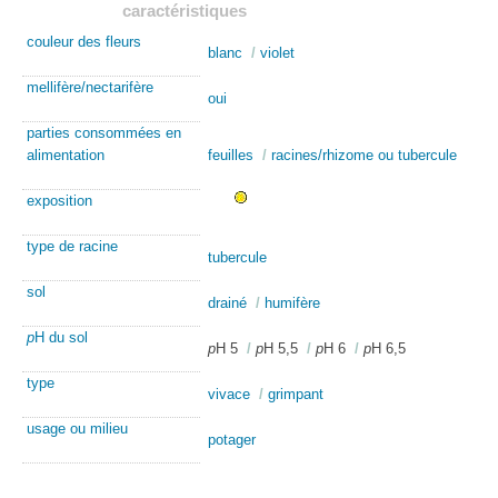
caractéristiques
couleur des fleurs
blanc
/
violet
mellifère/nectarifère
oui
parties consommées en
alimentation
feuilles
/
racines/rhizome ou tubercule
exposition
type de racine
tubercule
sol
drainé
/
humifère
p
H du sol
p
H 5
/
p
H 5,5
/
p
H 6
/
p
H 6,5
type
vivace
/
grimpant
usage ou milieu
potager