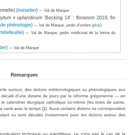
emelle) (
noisetier
)
— Val de Marque
ytum x uplandicum
’Bocking 14’ : floraison 2019, fin
x de phénologie
)
— Val de Marque, jardin d’ombre
(
plus
)
millefeuille
)
— Val de Marque, jardin médicinal de la ferme du
ier
)
— Val de Marque
Remarques
siècle surtout, des dictons météorologiques ou phénologiques aux
té décalé d’une dizaine de jours par la réforme grégorienne — en
 calendrier liturgique catholique lui-même (les listes de saints,
 a varié avec le temps
[
1
]
. Aussi certains dictons ne correspondent
ondant ou sont décalés (notamment pour les dictons autour des
explication technique ou scientifique, ce n’est pas le cas de la