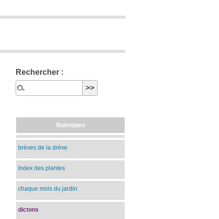
Rechercher :
Rubriques
brèves de la drève
Index des plantes
chaque mois du jardin
dictons