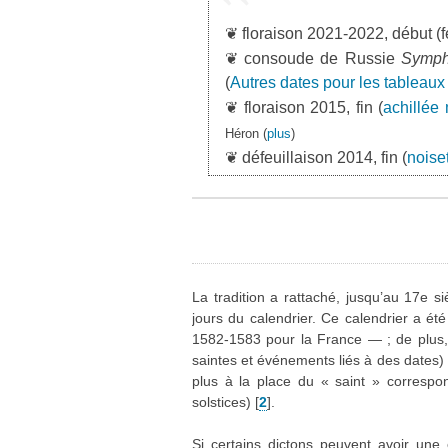
❦ floraison 2021-2022, début (f
❦ consoude de Russie
Symph
(
Autres dates pour les tableau
❦ floraison 2015, fin (
achillée 
Héron
(
plus
)
❦ défeuillaison 2014, fin (
noiset
La tradition a rattaché, jusqu’au 17e 
jours du calendrier. Ce calendrier a é
1582-1583 pour la France — ; de plus, le
saintes et événements liés à des dates)
plus à la place du « saint » corresp
solstices)
[
2
]
.
Si certains dictons peuvent avoir une 