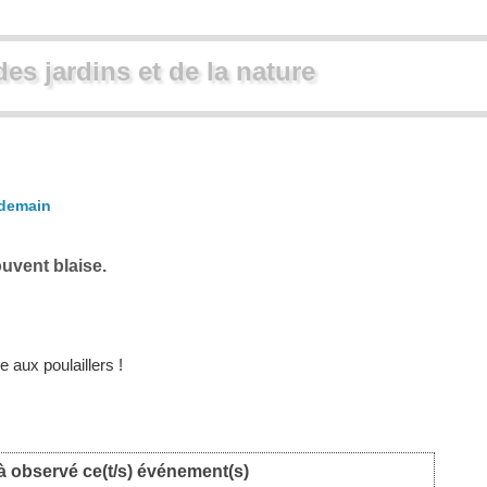
des jardins et de la nature
demain
uvent blaise.
 aux poulaillers !
à observé ce(t/s) événement(s)