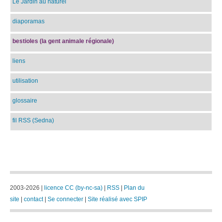
Le Jardin au naturel
diaporamas
bestioles (la gent animale régionale)
liens
utilisation
glossaire
fil RSS (Sedna)
2003-2026 |
licence CC (by-nc-sa)
|
RSS
|
Plan du
site
|
contact
|
Se connecter
|
Site réalisé avec SPIP