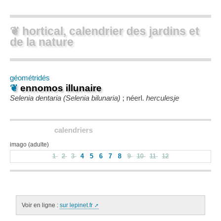
❦ hortical, calendrier des jardins et
de la nature
géométridés
❦
ennomos illunaire
Selenia dentaria (Selenia bilunaria)
; néerl.
herculesje
calendriers
imago (adulte)
1
2
3
4
5
6
7
8
9
10
11
12
Voir en ligne :
sur lepinet.fr