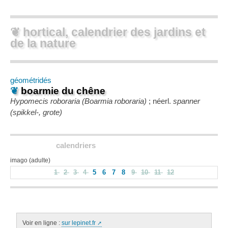
❦ hortical, calendrier des jardins et
de la nature
géométridés
❦
boarmie du chêne
Hypomecis roboraria (Boarmia roboraria)
; néerl.
spanner
(spikkel-, grote)
calendriers
imago (adulte)
1
2
3
4
5
6
7
8
9
10
11
12
Voir en ligne :
sur lepinet.fr