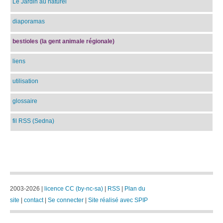
Le Jardin au naturel
diaporamas
bestioles (la gent animale régionale)
liens
utilisation
glossaire
fil RSS (Sedna)
2003-2026 |
licence CC (by-nc-sa)
|
RSS
|
Plan du
site
|
contact
|
Se connecter
|
Site réalisé avec SPIP