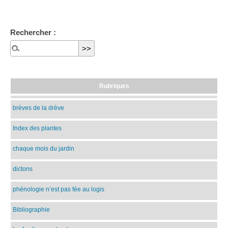
Rechercher :
Rubriques
brèves de la drève
Index des plantes
chaque mois du jardin
dictons
phénologie n’est pas fée au logis
Bibliographie