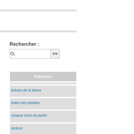
Rechercher :
Rubriques
brèves de la drève
Index des plantes
chaque mois du jardin
dictons