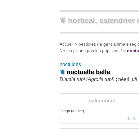
❦ hortical, calendrier 
Accueil
>
bestioles (la gent animale régi
Ne les pillons pas les papillons !
>
noctu
noctuidés
❦
noctuelle belle
Diarsia rubi (Agrotis rubi)
; néerl.
uil
calendriers
imago (adulte)
1
2