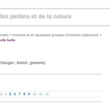
des jardins et de la nature
onale)
>
insectes et air (quelques groupes d’insectes régionaux)
>
elle belle
 (vleugel-, breed-, gewone)
3
4
5
6
7
8
9
10
11
12