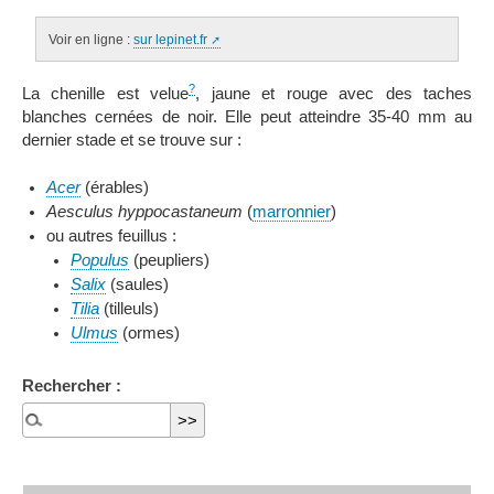
Voir en ligne :
sur lepinet.fr
?
La chenille est velue
, jaune et rouge avec des taches
blanches cernées de noir. Elle peut atteindre 35-40 mm au
dernier stade et se trouve sur :
Acer
(érables)
Aesculus hyppocastaneum
(
marronnier
)
ou autres feuillus :
Populus
(peupliers)
Salix
(saules)
Tilia
(tilleuls)
Ulmus
(ormes)
Rechercher :