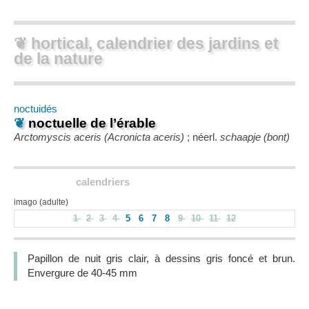
❦ hortical, calendrier des jardins et
de la nature
noctuidés
❦
noctuelle de l’érable
Arctomyscis aceris (Acronicta aceris)
; néerl.
schaapje (bont)
calendriers
imago (adulte)
1
2
3
4
5
6
7
8
9
10
11
12
Papillon de nuit gris clair, à dessins gris foncé et brun.
Envergure de 40-45 mm