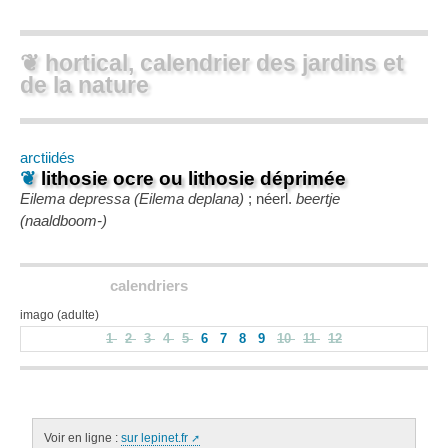
❦ hortical, calendrier des jardins et
de la nature
arctiidés
❦
lithosie ocre ou lithosie déprimée
Eilema depressa (Eilema deplana)
; néerl.
beertje
(naaldboom-)
calendriers
imago (adulte)
1
2
3
4
5
6
7
8
9
10
11
12
Voir en ligne :
sur lepinet.fr