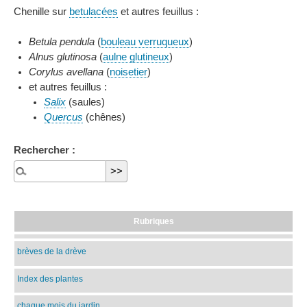
Chenille sur
betulacées
et autres feuillus :
Betula pendula
(
bouleau verruqueux
)
Alnus glutinosa
(
aulne glutineux
)
Corylus avellana
(
noisetier
)
et autres feuillus :
Salix
(saules)
Quercus
(chênes)
Rechercher :
Rubriques
brèves de la drève
Index des plantes
chaque mois du jardin