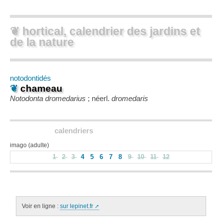
❦ hortical, calendrier des jardins et
de la nature
notodontidés
❦
chameau
Notodonta dromedarius
; néerl.
dromedaris
calendriers
imago (adulte)
1
2
3
4
5
6
7
8
9
10
11
12
Voir en ligne :
sur lepinet.fr