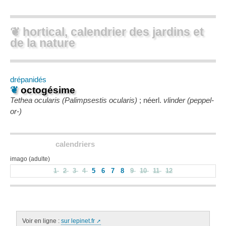
❦ hortical, calendrier des jardins et
de la nature
drépanidés
❦
octogésime
Tethea ocularis (Palimpsestis ocularis)
; néerl.
vlinder (peppel-
or-)
calendriers
imago (adulte)
1
2
3
4
5
6
7
8
9
10
11
12
Voir en ligne :
sur lepinet.fr