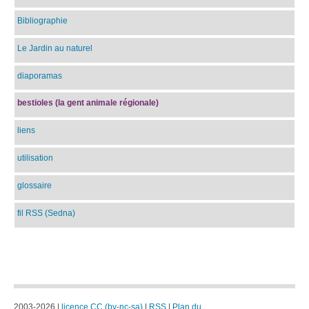
Bibliographie
Le Jardin au naturel
diaporamas
bestioles (la gent animale régionale)
liens
utilisation
glossaire
fil RSS (Sedna)
2003-2026 |
licence CC (by-nc-sa)
|
RSS
|
Plan du