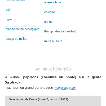
anémochore
sol
calcaire
type
annuel
classification écologique
thérophytes (annuelles)
usage ou milieu
murs ou toits
Animaux hébergés
❦
Aussi, papillons (chenilles ou ponte) sur le genre
Saxifraga
:
machaon ou grand porte-queue
(
Papilio machaon
)
Description de Coste (tome 2, taxon n°1412)