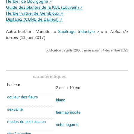
Herbier de Bourgogne
Guide des plantes de la KUL (Louvain)
Herbier virtuel de Gembloux
Digitale2 (CBNB de Bailleul)
Autre herbier : Vanette. «
Saxifrage tridactyle
» in
Notes de
terrain
(11 juin 2017)
publication : 7 juillet 2008 ; mise à jour : 4 décembre 2021
caractéristiques
hauteur
2 cm
/
10 cm
couleur des fleurs
blanc
sexualité
hermaphrodite
modes de pollinisation
entomogame
dissémination