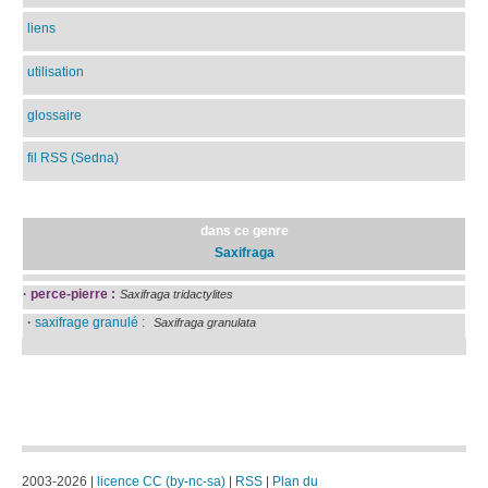
liens
utilisation
glossaire
fil RSS (Sedna)
dans ce genre
Saxifraga
·
perce-pierre :
Saxifraga tridactylites
·
saxifrage granulé :
Saxifraga granulata
2003-2026 |
licence CC (by-nc-sa)
|
RSS
|
Plan du