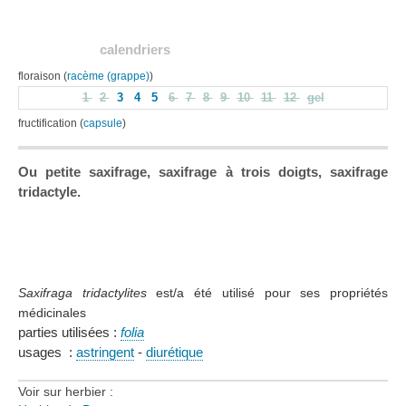
calendriers
floraison (
racème (grappe)
)
1
2
3
4
5
6
7
8
9
10
11
12
gel
fructification (
capsule
)
Ou petite saxifrage, saxifrage à trois doigts, saxifrage
tridactyle.
Saxifraga tridactylites
est/a été utilisé pour ses propriétés
médicinales
parties utilisées :
folia
usages :
astringent
-
diurétique
Voir sur herbier :