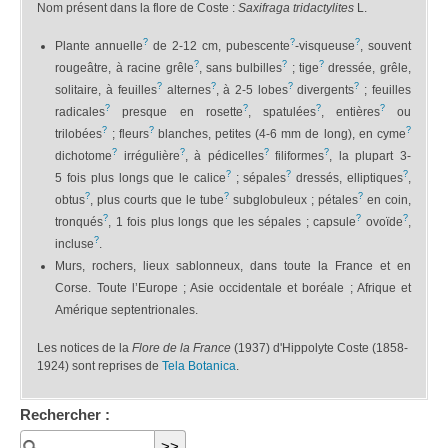
Nom présent dans la flore de Coste :
Saxifraga tridactylites
L.
?
?
?
Plante annuelle
de 2-12 cm, pubescente
-visqueuse
, souvent
?
?
?
rougeâtre, à racine grêle
, sans bulbilles
; tige
dressée, grêle,
?
?
?
?
solitaire, à feuilles
alternes
, à 2-5 lobes
divergents
; feuilles
?
?
?
?
radicales
presque en rosette
, spatulées
, entières
ou
?
?
?
trilobées
; fleurs
blanches, petites (4-6 mm de long), en cyme
?
?
?
?
dichotome
irrégulière
, à pédicelles
filiformes
, la plupart 3-
?
?
?
5 fois plus longs que le calice
; sépales
dressés, elliptiques
,
?
?
?
obtus
, plus courts que le tube
subglobuleux ; pétales
en coin,
?
?
?
tronqués
, 1 fois plus longs que les sépales ; capsule
ovoïde
,
?
incluse
.
Murs, rochers, lieux sablonneux, dans toute la France et en
Corse. Toute l’Europe ; Asie occidentale et boréale ; Afrique et
Amérique septentrionales.
Les notices de la
Flore de la France
(1937) d'Hippolyte Coste (1858-
1924) sont reprises de
Tela Botanica
.
Rechercher :