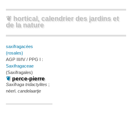
❦ hortical, calendrier des jardins et
de la nature
saxifragacées
(rosales)
AGP III/IV / PPG I :
Saxifragaceae
(Saxifragales)
❦
perce-pierre
Saxifraga tridactylites
;
néerl.
candelaartje