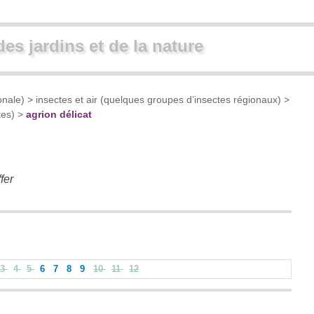
des jardins et de la nature
onale)
>
insectes et air (quelques groupes d’insectes régionaux)
>
tes)
>
agrion délicat
fer
3
4
5
6
7
8
9
10
11
12