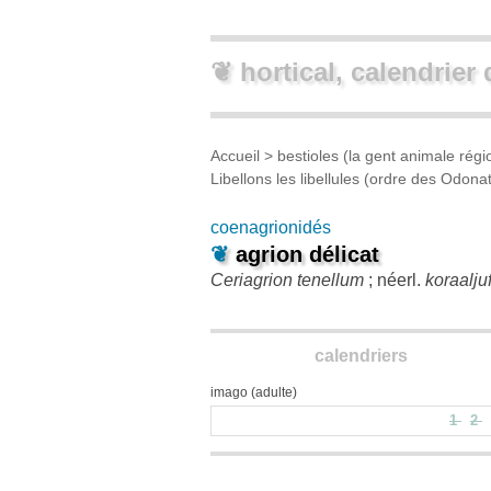
❦ hortical, calendrier 
Accueil
>
bestioles (la gent animale régi
Libellons les libellules (ordre des Odona
coenagrionidés
❦
agrion délicat
Ceriagrion tenellum
; néerl.
koraaljuf
calendriers
imago (adulte)
1
2