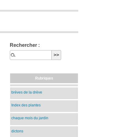
Rechercher :
Rubriques
brèves de la drève
Index des plantes
chaque mois du jardin
dictons