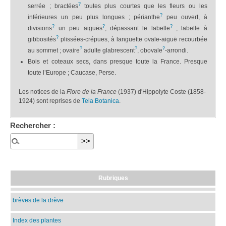
?
serrée ; bractées
toutes plus courtes que les fleurs ou les
?
inférieures un peu plus longues ; périanthe
peu ouvert, à
?
?
?
divisions
un peu aiguës
, dépassant le labelle
; labelle à
?
gibbosités
plissées-crépues, à languette ovale-aiguë recourbée
?
?
?
au sommet ; ovaire
adulte glabrescent
, obovale
-arrondi.
Bois et coteaux secs, dans presque toute la France. Presque
toute l’Europe ; Caucase, Perse.
Les notices de la
Flore de la France
(1937) d'Hippolyte Coste (1858-
1924) sont reprises de
Tela Botanica
.
Rechercher :
Rubriques
brèves de la drève
Index des plantes