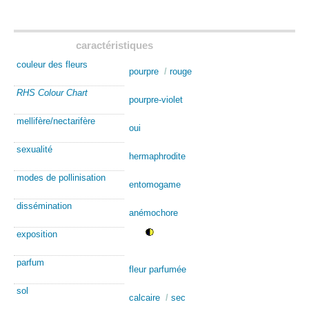
caractéristiques
couleur des fleurs
pourpre
/
rouge
RHS Colour Chart
pourpre-violet
mellifère/nectarifère
oui
sexualité
hermaphrodite
modes de pollinisation
entomogame
dissémination
anémochore
exposition
parfum
fleur parfumée
sol
calcaire
/
sec