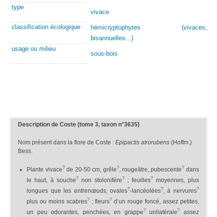
type
vivace
classification écologique
hémicryptophytes (vivaces,
bisannuelles...)
usage ou milieu
sous-bois
Description de Coste (tome 3, taxon n°3635)
Nom présent dans la flore de Coste :
Epipactis atrorubens
(Hoffm.)
Bess.
?
?
?
Plante vivace
de 20-50 cm, grêle
, rougeâtre, pubescente
dans
?
?
?
le haut, à souche
non stolonifère
; feuilles
moyennes, plus
?
?
?
longues que les entrenœuds, ovales
-lancéolées
, à nervures
?
?
plus ou moins scabres
; fleurs
d’un rouge foncé, assez petites,
?
?
un peu odorantes, penchées, en grappe
unilatérale
assez