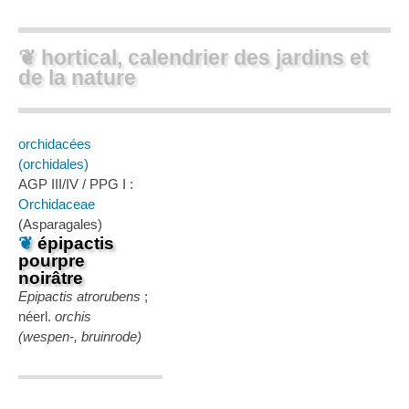
❦ hortical, calendrier des jardins et
de la nature
orchidacées
(orchidales)
AGP III/IV / PPG I :
Orchidaceae
(Asparagales)
❦
épipactis
pourpre
noirâtre
Epipactis atrorubens
;
néerl.
orchis
(wespen-, bruinrode)