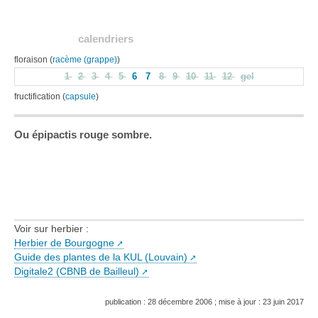
calendriers
floraison (
racème (grappe)
)
1
2
3
4
5
6
7
8
9
10
11
12
gel
fructification (
capsule
)
Ou épipactis rouge sombre.
Voir sur herbier :
Herbier de Bourgogne
Guide des plantes de la KUL (Louvain)
Digitale2 (CBNB de Bailleul)
publication : 28 décembre 2006 ; mise à jour : 23 juin 2017