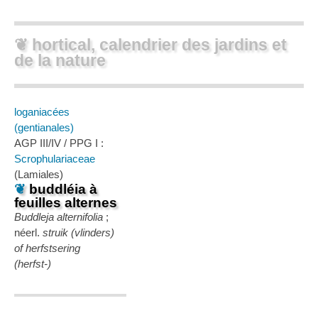
❦ hortical, calendrier des jardins et
de la nature
loganiacées
(gentianales)
AGP III/IV / PPG I :
Scrophulariaceae
(Lamiales)
❦
buddléia à
feuilles alternes
Buddleja alternifolia
;
néerl.
struik (vlinders)
of herfstsering
(herfst-)