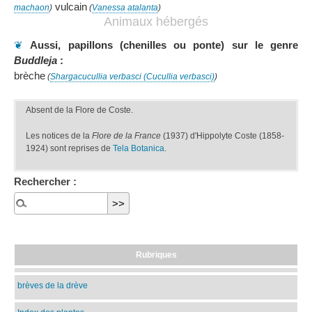
vulcain
machaon
)
(
Vanessa atalanta
)
Animaux hébergés
❦
Aussi, papillons (chenilles ou ponte) sur le genre
Buddleja
:
brèche
(
Shargacucullia verbasci (Cucullia verbasci)
)
Absent de la Flore de Coste.
Les notices de la
Flore de la France
(1937) d'Hippolyte Coste (1858-
1924) sont reprises de
Tela Botanica
.
Rechercher :
Rubriques
brèves de la drève