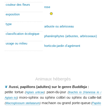
couleur des fleurs
rose
exposition
type
arbuste ou arbrisseau
classification écologique
phanérophytes (arbustes, arbrisseaux)
usage ou milieu
horticole-jardin d’agrément
Animaux hébergés
❦
Aussi, papillons (adultes) sur le genre
Buddleja
:
petite tortue
paon-du-jour
(
Aglais urticae
)
(
Inachis io (Vanessa io /
moro-sphinx ou sphinx colibri ou sphinx du caille-lait
Aglais io)
)
machaon ou grand porte-queue
(
Macroglossum stellatarum
)
(
Papilio