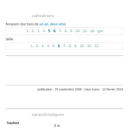
calendriers
floraison (sur bois de
un an
,
deux ans
)
1
2
3
4
5
6
7
8
9
10
11
12
gel
taille
1
2
3
4
5
6
7
8
9
10
11
12
publication : 25 septembre 2006 ; mise à jour : 12 février 2016
caractéristiques
hauteur
3 m