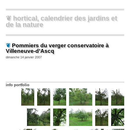
❦ hortical, calendrier des jardins et
de la nature
❦
Pommiers du verger conservatoire à
Villeneuve-d’Ascq
dimanche 14 janvier 2007
info portfolio