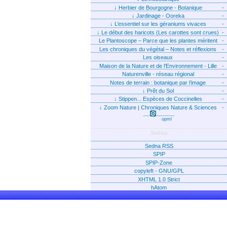
↓
Herbier de Bourgogne - Botanique
-
↓
Jardinage - Ooreka
-
↓
L’essentiel sur les géraniums vivaces
-
↓
Le début des haricots (Les carottes sont crues)
-
Le Plantoscope – Parce que les plantes méritent
-
que l’on parle d’elles !
Les chroniques du végétal – Notes et réflexions
-
d’Alain Bonjean
Les oiseaux
-
Maison de la Nature et de l’Environnement - Lille
-
Naturenville - réseau régional
-
Notes de terrain : botanique par l’image
-
↓
Prêt du Sol
-
↓
Stippen... Espèces de Coccinelles
-
↓
Zoom Nature | Chroniques Nature & Sciences
-
opml
Sedna
Sedna RSS
SPIP
SPIP-Zone
copyleft - GNU/GPL
XHTML 1.0 Strict
hAtom