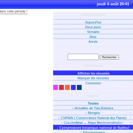
jeudi 6 août 20:41
dans cette période !
Articles récents
Aujourd’hui
Deux jours
Semaine
Mois
Année
Préférences
Afficher les résumés
Masquer les résumés
Connexion
Sources
Toutes
↓
Actualités de Tela Botanica
-
↓
Blongios
-
↓
CNPMAI | Conservatoire National des Plantes
-
Médicinales Aromatiques et Industrielles
↓
Coccinellidae ← Mapa Bioróżnorodności :
-
Taksony : Ogólnie
↓
Conservatoire botanique national de Bailleul
-
↓
Ethnobotanique
-