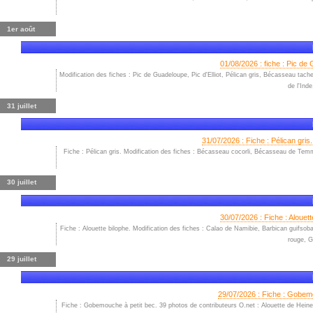
1er août
01/08/2026 : fiche : Pic de 
Modification des fiches : Pic de Guadeloupe, Pic d'Elliot, Pélican gris, Bécasseau tach
de l'Ind
31 juillet
31/07/2026 : Fiche : Pélican gr
Fiche : Pélican gris. Modification des fiches : Bécasseau cocorli, Bécasseau de Te
30 juillet
30/07/2026 : Fiche : Alouett
Fiche : Alouette bilophe. Modification des fiches : Calao de Namibie, Barbican guifsob
rouge, G
29 juillet
29/07/2026 : Fiche : Gobemo
Fiche : Gobemouche à petit bec. 39 photos de contributeurs O.net : Alouette de Heine