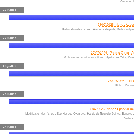
Grèbe escla
28 juillet
28/07/2026 : fiche : Avo
Modification des fiches : Avocette élégante, Balbuzard pê
27 juillet
27/07/2026 : Photos O.net : A
8 photos de contributeurs O.net : Apalis des Teita, Cromb
26 juillet
26/07/2026 : Fich
Fiche : Corbea
25 juillet
25/07/2026 : fiche : Épervier 
Modification des fiches : Épervier des Ovampos, Harpie de Nouvelle-Guinée, Bondrée à p
Barbu à 
24 juillet