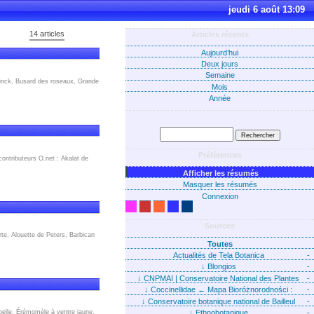
jeudi 6 août 13:09
14 articles
Articles récents
Aujourd’hui
Deux jours
Semaine
minck, Busard des roseaux, Grande
Mois
Année
Préférences
ontributeurs O.net : Akalat de
Afficher les résumés
Masquer les résumés
Connexion
Sources
rte, Alouette de Peters, Barbican
Toutes
Actualités de Tela Botanica
-
↓
Blongios
-
↓
CNPMAI | Conservatoire National des Plantes
-
Médicinales Aromatiques et Industrielles
↓
Coccinellidae ← Mapa Bioróżnorodności :
-
Taksony : Ogólnie
↓
Conservatoire botanique national de Bailleul
-
↓
Ethnobotanique
-
belle, Érémomèle à ventre jaune,