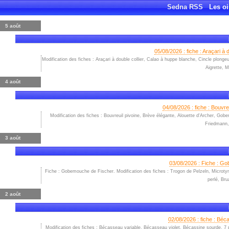
Sedna RSS
Les o
5 août
05/08/2026 : fiche : Araçari à
Modification des fiches : Araçari à double collier, Calao à huppe blanche, Cincle plo
Aigrette, 
4 août
04/08/2026 : fiche : Bouvr
Modification des fiches : Bouvreuil pivoine, Brève élégante, Alouette d'Archer, Gob
Friedmann,
3 août
03/08/2026 : Fiche : Gob
Fiche : Gobemouche de Fischer. Modification des fiches : Trogon de Pelzeln, Microtyra
perlé, Br
2 août
02/08/2026 : fiche : Béc
Modification des fiches : Bécasseau variable, Bécasseau violet, Bécassine sourde. 7 