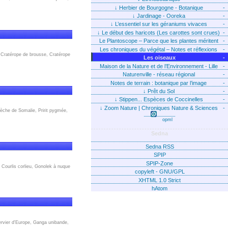
↓
Herbier de Bourgogne - Botanique
-
↓
Jardinage - Ooreka
-
↓
L’essentiel sur les géraniums vivaces
-
↓
Le début des haricots (Les carottes sont crues)
-
Le Plantoscope – Parce que les plantes méritent
-
que l’on parle d’elles !
Les chroniques du végétal – Notes et réflexions
-
r, Cratérope de brousse, Cratérope
d’Alain Bonjean
Les oiseaux
-
Maison de la Nature et de l’Environnement - Lille
-
Naturenville - réseau régional
-
Notes de terrain : botanique par l’image
-
↓
Prêt du Sol
-
↓
Stippen... Espèces de Coccinelles
-
↓
Zoom Nature | Chroniques Nature & Sciences
-
èche de Somalie, Pririt pygmée,
opml
Sedna
Sedna RSS
SPIP
SPIP-Zone
 Courlis corlieu, Gonolek à nuque
copyleft - GNU/GPL
XHTML 1.0 Strict
hAtom
ervier d'Europe, Ganga unibande,